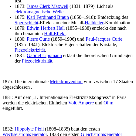
fest.
1873:
James Clerk Maxwell
(1831–1879): Licht als
elektromagnetische Welle
.
1875:
Karl Ferdinand Braun
(1850–1918): Entdeckung des
Sperrschicht
-Effekts an einer Metall-
Halbleiter
-Kombination.
1879:
Edwin Herbert Hall
(1855–1938) entdeckt den nach
ihm benannten
Hall-Effekt
.
1880:
Pierre Curie
(1859–1906) und
Paul-Jacques Curie
(1855–1941): Elektrische Eigenschaften der Kristalle,
Piezoelektrizität
.
1881:
Gabriel Lippmann
erklärt die theoretischen Grundlagen
der
Piezoelektrizität
.
1875: Die internationale
Meterkonvention
wird zwischen 17 Staaten
abgeschlossen .
1881: Auf dem „1. Internationalen Elektrizitätskongress“ in Paris
werden die elektrischen Einheiten
Volt
,
Ampere
und
Ohm
eingeführt.
1832:
Hippolyte Pixii
(1808–1835) baut den ersten
Wechselstromgenerator
, 1833 den ersten
Gleichstromgenerator