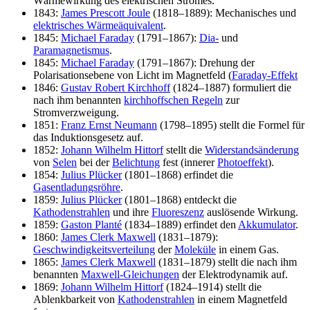
Wärmewirkung des elektrischen Stromes.
1843:
James Prescott Joule
(1818–1889): Mechanisches und
elektrisches Wärmeäquivalent
.
1845:
Michael Faraday
(1791–1867):
Dia-
und
Paramagnetismus
.
1845:
Michael Faraday
(1791–1867): Drehung der
Polarisationsebene von Licht im Magnetfeld (
Faraday-Effekt
1846:
Gustav Robert Kirchhoff
(1824–1887) formuliert die
nach ihm benannten
kirchhoffschen Regeln
zur
Stromverzweigung.
1851:
Franz Ernst Neumann
(1798–1895) stellt die Formel für
das Induktionsgesetz auf.
1852:
Johann Wilhelm Hittorf
stellt die
Widerstandsänderung
von
Selen
bei der
Belichtung
fest (innerer
Photoeffekt
).
1854:
Julius Plücker
(1801–1868) erfindet die
Gasentladungsröhre
.
1859:
Julius Plücker
(1801–1868) entdeckt die
Kathodenstrahlen
und ihre
Fluoreszenz
auslösende Wirkung.
1859:
Gaston Planté
(1834–1889) erfindet den
Akkumulator
.
1860:
James Clerk Maxwell
(1831–1879):
Geschwindigkeitsverteilung
der
Moleküle
in einem Gas.
1865:
James Clerk Maxwell
(1831–1879) stellt die nach ihm
benannten
Maxwell-Gleichungen
der Elektrodynamik auf.
1869:
Johann Wilhelm Hittorf
(1824–1914) stellt die
Ablenkbarkeit von
Kathodenstrahlen
in einem Magnetfeld