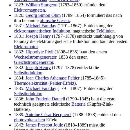
1823:
William Sturgeon
(1783–1850) erfindet den
Elektromagneten
.
1826:
Georg Simon Ohm
(1789–1854) formuliert das nach
ihm benannte
ohmsche Gesetz
.
1831:
Michael Faraday
(1791–1867): Entdeckung der
elektromagnetischen Induktion
, magnetische
Feldlinien
.
1831:
Joseph Henry
(1797–1878) entdeckt unabhängig von
Faraday die elektromagnetische Induktion und baut den ersten
Elektromotor
.
1832:
Hippolyte Pixii
(1808–1835) baut den ersten
Wechselstromgenerator
, 1833 den ersten
Gleichstromgenerator
.
1832:
Joseph Henry
(1797–1878) entdeckt die
Selbstinduktion
.
1834:
Jean Charles Athanase Peltier
(1785–1845):
Thermoelektrizität
(
Peltier-Effekt
).
1835:
Michael Faraday
(1791–1867): Entdeckung der
Selbstinduktion
.
1836:
John Frederic Daniell
(1790–1845) baut die erste
technisch geeignete elektrische
Batterie
(Kupfer-Zink-
Batterie).
1839:
Antoine César Becquerel
(1788–1878) entdeckt den
photovoltaischen
Effekt.
1842:
James Prescott Joule
(1818–1889) misst die