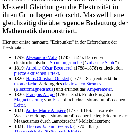
Maxwell Gleichungen die Elektrizität in
ihren Grundlagen erforscht. Maxwell hatte
gleichzeitig die überragende Bedeutung der
Mathematik demonstriert.
Hier nur einige markante "Eckpunkte" in der Erforschung der
Elektrizität:
1799:
Alessandro Volta
(1745–1827): Bau einer
elektrochemischen
Spannungsquelle
("
voltasche Säule
").
1819:
Antoine César Becquerel
(1788–1878) entdeckt den
piezoelektrischen Effekt
.
1820:
Hans Christian Oersted
(1777–1851) entdeckt die
magnetische
Wirkung des
elektrischen Stromes
(
Elektromagnetismus
) und erfindet das
Amperemeter
.
1820:
François Arago
(1786–1853): Entdeckung der
Magnetisierung
von
Eisen
durch einen stromdurchflossenen
Leiter
.
1821:
André-Marie Ampère
(1775–1836): Theorie der
Wechselwirkungen stromdurchflossener Leiter, Erklärung des
Magnetismus durch „ampèresche“ Molekularströme.
1821:
Thomas Johann Seebeck
(1770–1831):
Thermoelektrizität
(
Seebeck-Effekt
).